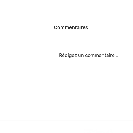
Commentaires
Rédigez un commentaire...
Le Collège MidiPy célèbre la
Journée de la Fraternité !
Foire aux questio
On vous répond