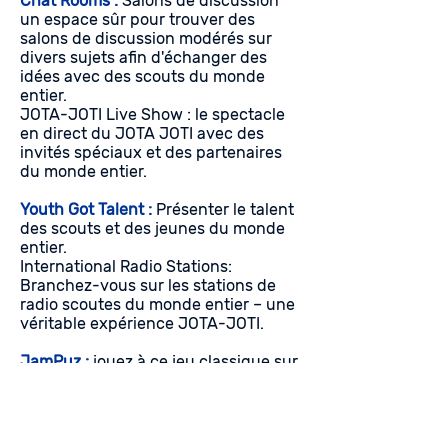
Chat Rooms :
Salons de discussion
un espace sûr pour trouver des
salons de discussion modérés sur
divers sujets afin d'échanger des
idées avec des scouts du monde
entier.
JOTA-JOTI Live Show : le spectacle
en direct du JOTA JOTI avec des
invités spéciaux et des partenaires
du monde entier.
Youth Got Talent :
Présenter le talent
des scouts et des jeunes du monde
entier.
International Radio Stations:
Branchez-vous sur les stations de
radio scoutes du monde entier – une
véritable expérience JOTA-JOTI.
JamPuz :
jouez à ce jeu classique sur
Internet ou à la radio amateur et
défiez d'autres joueurs du monde
entier.
International Leader's Corner : un