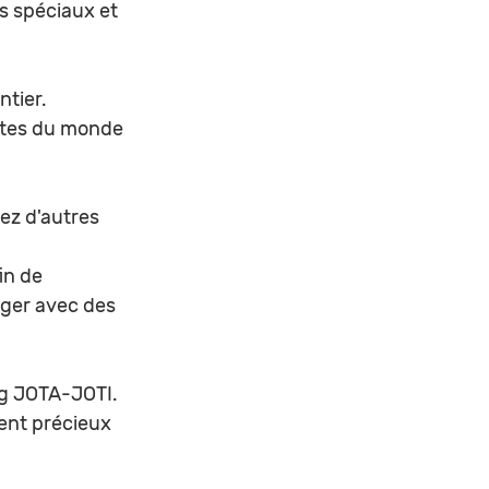
s spéciaux et 
ntier.
utes du monde 
ez d'autres 
in de 
ger avec des 
ng JOTA-JOTI. 
ent précieux 