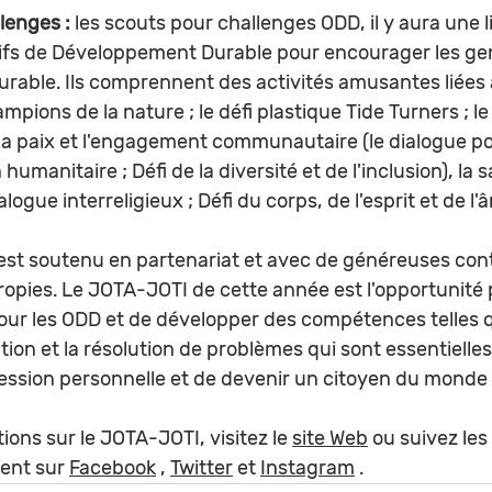
lenges : 
les scouts pour challenges ODD, il y aura une l
ifs de Développement Durable pour encourager les gen
able. Ils comprennent des activités amusantes liées à 
ampions de la nature ; le défi plastique Tide Turners ; le
, la paix et l'engagement communautaire (le dialogue pou
n humanitaire ; Défi de la diversité et de l'inclusion), la 
alogue interreligieux ; Défi du corps, de l'esprit et de l'â
st soutenu en partenariat et avec de généreuses cont
ropies. Le JOTA-JOTI de cette année est l'opportunité 
our les ODD et de développer des compétences telles 
ration et la résolution de problèmes qui sont essentielle
ession personnelle et de devenir un citoyen du monde a
ions sur le JOTA-JOTI, visitez le 
site Web
 ou suivez le
ent sur 
Facebook
 , 
Twitter
 et 
Instagram
 .