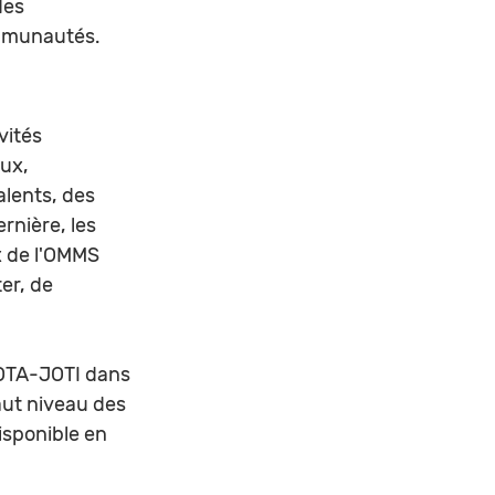
des 
ommunautés.
ités 
ux, 
lents, des 
nière, les 
x de l'OMMS 
er, de 
JOTA-JOTI dans 
ut niveau des 
sponible en 