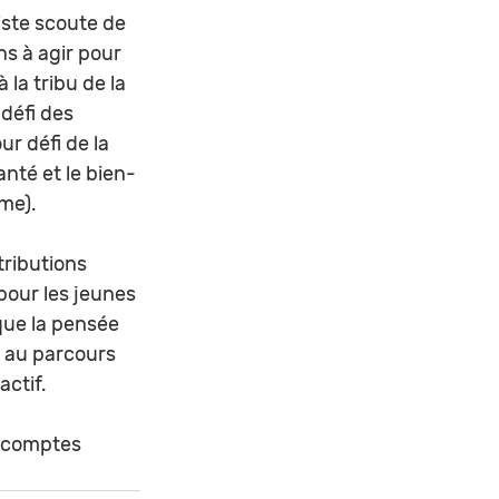
iste scoute de 
s à agir pour 
la tribu de la 
 défi des 
r défi de la 
santé et le bien-
me). 
ributions 
pour les jeunes 
que la pensée 
s au parcours 
ctif.
s comptes 