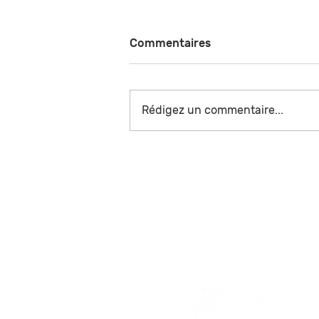
Commentaires
Rédigez un commentaire...
Fiche de poste – Chargé.e
bénévole de collecte de
fonds
Foire aux questio
On vous répond