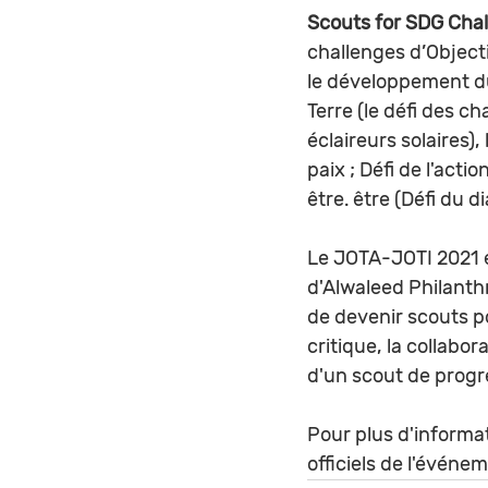
Scouts for SDG Chal
challenges d’Object
le développement dur
Terre (le défi des ch
éclaireurs solaires)
paix ; Défi de l'actio
être. être (Défi du di
Le JOTA-JOTI 2021 e
d'Alwaleed Philanth
de devenir scouts p
critique, la collabo
d'un scout de progr
Pour plus d'informat
officiels de l'événem