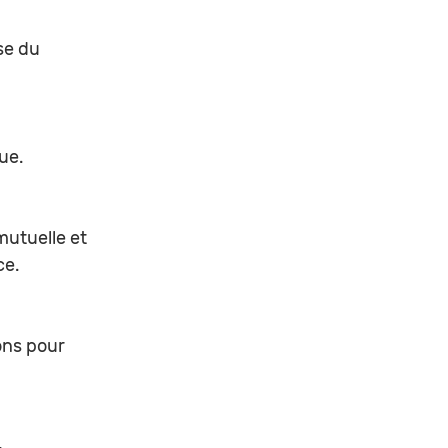
se du 
ue. 
utuelle et 
ce.
ons pour 